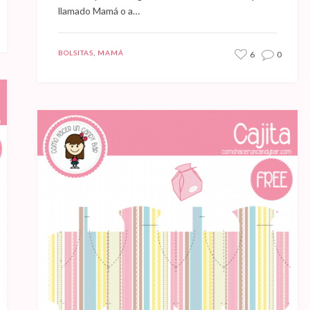
llamado Mamá o a…
BOLSITAS
,
MAMÁ
6
0