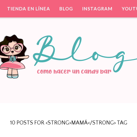
TIENDA EN LÍNEA
BLOG
INSTAGRAM
YOUT
ntil. Party Favors.
TIS PARA TU FIESTA
10 POSTS FOR <STRONG>MAMÁ</STRONG> TAG