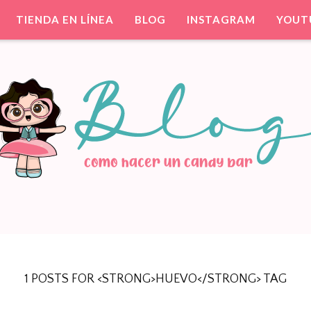
TIENDA EN LÍNEA
BLOG
INSTAGRAM
YOUT
ntil. Party Favors.
TIS PARA TU FIESTA
1 POSTS FOR <STRONG>HUEVO</STRONG> TAG