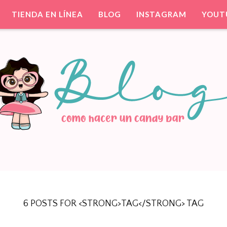
TIENDA EN LÍNEA
BLOG
INSTAGRAM
YOUT
ntil. Party Favors.
TIS PARA TU FIESTA
6 POSTS FOR <STRONG>TAG</STRONG> TAG