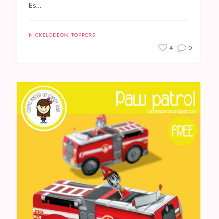
Es…
NICKELODEON
,
TOPPERS
4
0