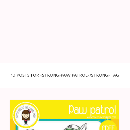
Papeleria Creativa para tus eventos. Kits de fiesta infantil.
BLOG DE IMPRIMIBLES
Party Favors.
10 POSTS FOR <STRONG>PAW PATROL</STRONG> TAG
GRATIS PARA TU FIESTA