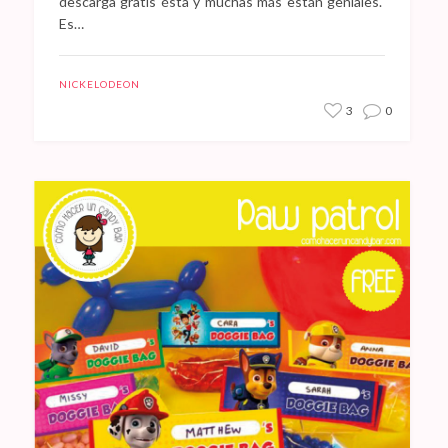
descarga gratis ésta y muchas más están geniales.
Es…
NICKELODEON
3
0