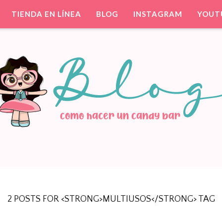
TIENDA EN LÍNEA
BLOG
INSTAGRAM
YOUT
ntil. Party Favors.
TIS PARA TU FIESTA
2 POSTS FOR <STRONG>MULTIUSOS</STRONG> TAG