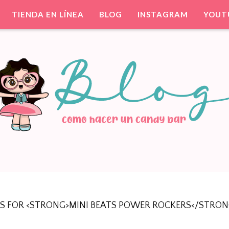
TIENDA EN LÍNEA
BLOG
INSTAGRAM
YOUT
ntil. Party Favors.
TIS PARA TU FIESTA
TS FOR <STRONG>MINI BEATS POWER ROCKERS</STRON