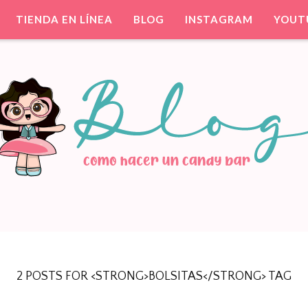
TIENDA EN LÍNEA
BLOG
INSTAGRAM
YOUT
ntil. Party Favors.
TIS PARA TU FIESTA
2 POSTS FOR <STRONG>BOLSITAS</STRONG> TAG