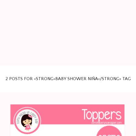
Papeleria Creativa para tus eventos. Kits de fiesta infantil.
BLOG DE IMPRIMIBLES
Party Favors.
2 POSTS FOR <STRONG>BABY SHOWER NIÑA</STRONG> TAG
GRATIS PARA TU FIESTA