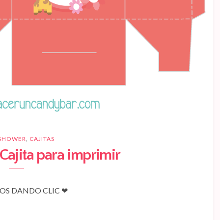
 SHOWER
,
CAJITAS
Cajita para imprimir
S DANDO CLIC ❤