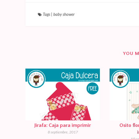
Tags
|
baby shower
YOU M
Jirafa: Caja para imprimir
Osito fl
8 septiembre, 2017
19 s