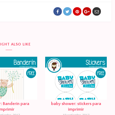
IGHT ALSO LIKE
or: Banderín para
baby shower: stickers para
imprimir
imprimir
eptiembre, 2017
19 septiembre, 2017